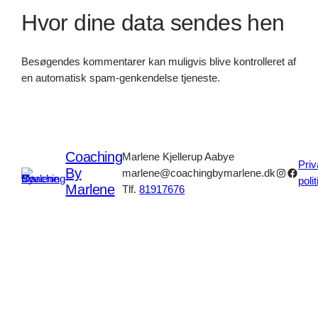
Hvor dine data sendes hen
Besøgendes kommentarer kan muligvis blive kontrolleret af
en automatisk spam-genkendelse tjeneste.
Coaching
Marlene Kjellerup Aabye
Priv
By
Instagr
Faceb
marlene@coachingbymarlene.dk
polit
Marlene
Tlf.
81917676