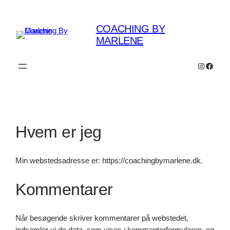
Spring
til
COACHING BY
indhold
MARLENE
Instagra
Faceb
Hvem er jeg
Min webstedsadresse er: https://coachingbymarlene.dk.
Kommentarer
Når besøgende skriver kommentarer på webstedet,
indsamler vi de data, som vises i kommentarformularen, og