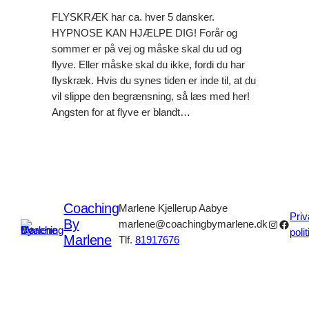
FLYSKRÆK har ca. hver 5 dansker.
HYPNOSE KAN HJÆLPE DIG! Forår og
sommer er på vej og måske skal du ud og
flyve. Eller måske skal du ikke, fordi du har
flyskræk. Hvis du synes tiden er inde til, at du
vil slippe den begrænsning, så læs med her!
Angsten for at flyve er blandt…
Coaching
Marlene Kjellerup Aabye
Priv
By
Instagr
Faceb
marlene@coachingbymarlene.dk
polit
Marlene
Tlf.
81917676