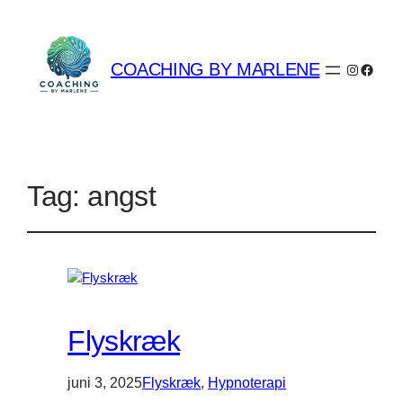
COACHING BY MARLENE
Instagra
Faceb
Tag:
angst
Flyskræk
juni 3, 2025
Flyskræk
, 
Hypnoterapi